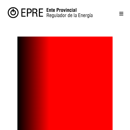
Diseñan una
batería sin
cobalto para
obtener una