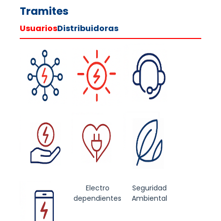
Tramites
Usuarios
Distribuidoras
Conexiones
Generacion
Reclamos
Distribuida
Subsidios
Electro
Seguridad
dependientes
Ambiental