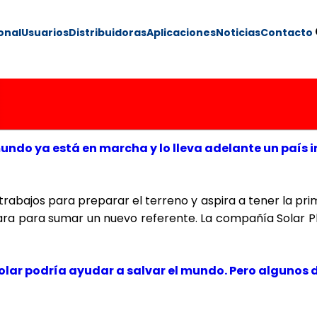
ional
Usuarios
Distribuidoras
Aplicaciones
Noticias
Contacto
undo ya está en marcha y lo lleva adelante un país i
rabajos para preparar el terreno y aspira a tener la prime
epara para sumar un nuevo referente. La compañía Solar
 solar podría ayudar a salvar el mundo. Pero alguno