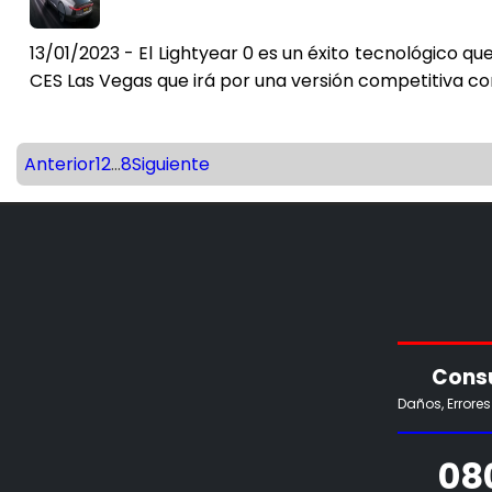
13/01/2023 - El Lightyear 0 es un éxito tecnológico q
CES Las Vegas que irá por una versión competitiva con
Anterior
1
2
...
8
Siguiente
Consu
Daños, Errore
08