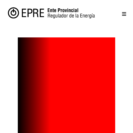
¿Qué es el
helio-3, la
fuente de
energía que