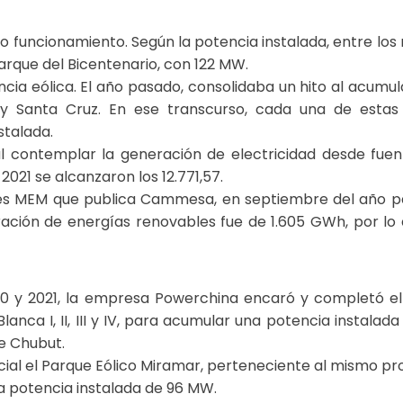
 funcionamiento. Según la potencia instalada, entre los 
arque del Bicentenario, con 122 MW.
cia eólica. El año pasado, consolidaba un hito al acumu
 Santa Cruz. En ese transcurso, cada una de estas p
stalada.
al contemplar la generación de electricidad desde fuent
021 se alcanzaron los 12.771,57.
ales MEM que publica Cammesa, en septiembre del año pas
ación de energías renovables fue de 1.605 GWh, por lo 
 y 2021, la empresa Powerchina encaró y completó el a
nca I, II, III y IV, para acumular una potencia instalada
de Chubut.
ial el Parque Eólico Miramar, perteneciente al mismo pr
na potencia instalada de 96 MW.