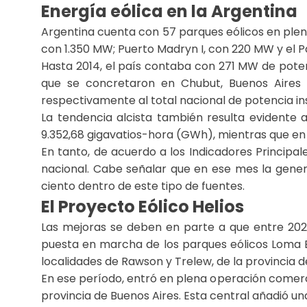
Energía eólica en la Argentina
Argentina cuenta con 57 parques eólicos en pleno
con 1.350 MW; Puerto Madryn I, con 220 MW y el P
Hasta 2014, el país contaba con 271 MW de poten
que se concretaron en Chubut, Buenos Aires y
respectivamente al total nacional de potencia in
La tendencia alcista también resulta evidente 
9.352,68 gigavatios-hora (GWh), mientras que en 2
En tanto, de acuerdo a los Indicadores Princip
nacional. Cabe señalar que en ese mes la gener
ciento dentro de este tipo de fuentes.
El Proyecto Eólico Helios
Las mejoras se deben en parte a que entre 2020
puesta en marcha de los parques eólicos Loma Bla
localidades de Rawson y Trelew, de la provincia 
En ese período, entró en plena operación comerc
provincia de Buenos Aires. Esta central añadió u