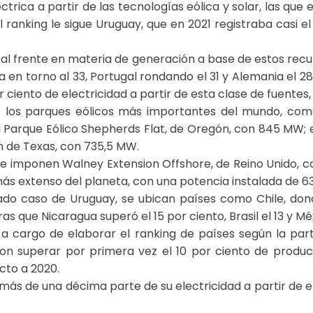
ctrica a partir de las tecnologías eólica y solar, las qu
l ranking le sigue Uruguay, que en 2021 registraba casi 
al frente en materia de generación a base de estos rec
da en torno al 33, Portugal rondando el 31 y Alemania el 2
 ciento de electricidad a partir de esta clase de fuentes,
e los parques eólicos más importantes del mundo, como
el Parque Eólico Shepherds Flat, de Oregón, con 845 MW; 
n de Texas, con 735,5 MW.
se imponen Walney Extension Offshore, de Reino Unido, c
más extenso del planeta, con una potencia instalada de 
ado caso de Uruguay, se ubican países como Chile, dond
s que Nicaragua superó el 15 por ciento, Brasil el 13 y Méx
a cargo de elaborar el ranking de países según la parti
ron superar por primera vez el 10 por ciento de produc
cto a 2020.
 más de una décima parte de su electricidad a partir de e