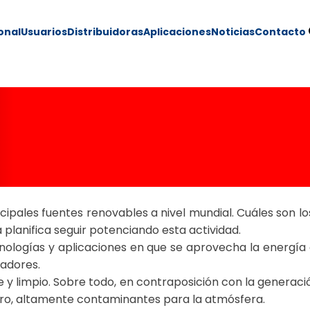
ional
Usuarios
Distribuidoras
Aplicaciones
Noticias
Contacto
a: situación gl
za para posicionar
ncipales fuentes renovables a nivel mundial. Cuáles son 
planifica seguir potenciando esta actividad.
cnologías y aplicaciones en que se aprovecha la energía 
radores.
 y limpio. Sobre todo, en contraposición con la generació
ro, altamente contaminantes para la atmósfera.