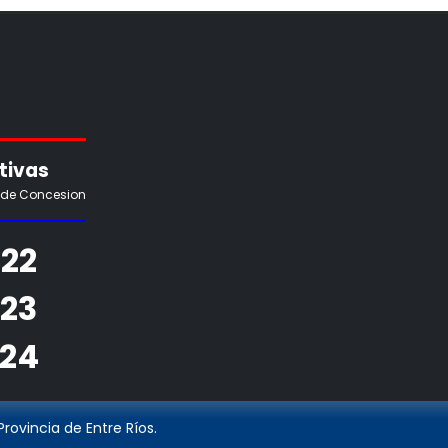
tivas
 de Concesion
22
923
924
rovincia de Entre Ríos.