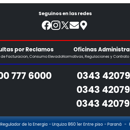
Seguinos en las redes
ltas por Reclamos
Oficinas Administra
s de Facturacion, Consumo Elevado
Normativas, Regulaciones y Contrato
00 777 6000
0343 42079
0343 4207
0343 4207
 Regulador de la Energia
-
Urquiza 860 1er Entre piso
-
Paraná
-
P