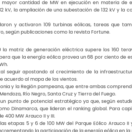
n mayor cantidad de MW en ejecución en materia de ene
2 kV, la ampliación de una subestación de 132 kV y la c
stalaron y activaron 109 turbinas eólicas, tareas que 
, según publicaciones como la revista Fortune.
 la matriz de generación eléctrica supere los 160 tera
pera que la energía eólica provea un 68 por ciento de e
GWh.
tal seguir apostando al crecimiento de la infraestructu
de acuerdo al mapa de los vientos.
agonia y la Región pampeana, que entre ambas comprende
Mendoza, Río Negro, Santa Cruz y Tierra del Fuego.
 un punto de potencial estratégico ya que, según estudio
mo Dinamarca, que lideran el ranking global. Para capi
e 400 MW Arauco II y III.
 las etapas 5 y 6 de 100 MW del Parque Eólico Arauco II 
 incrementando la participación de la energía eólica en la