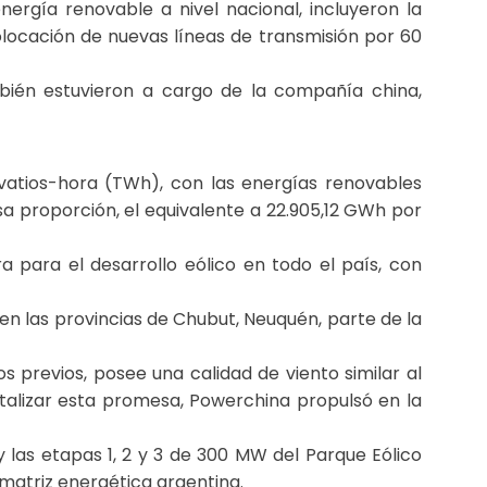
rgía renovable a nivel nacional, incluyeron la
olocación de nuevas líneas de transmisión por 60
también estuvieron a cargo de la compañía china,
vatios-hora (TWh), con las energías renovables
sa proporción, el equivalente a 22.905,12 GWh por
ra para el desarrollo eólico en todo el país, con
n las provincias de Chubut, Neuquén, parte de la
s previos, posee una calidad de viento similar al
talizar esta promesa, Powerchina propulsó en la
y las etapas 1, 2 y 3 de 300 MW del Parque Eólico
 matriz energética argentina.