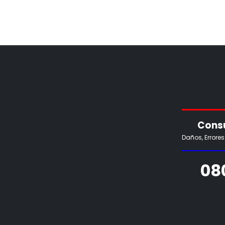
Consu
Daños, Errore
08