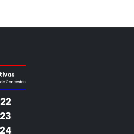
tivas
 de Concesion
22
923
924