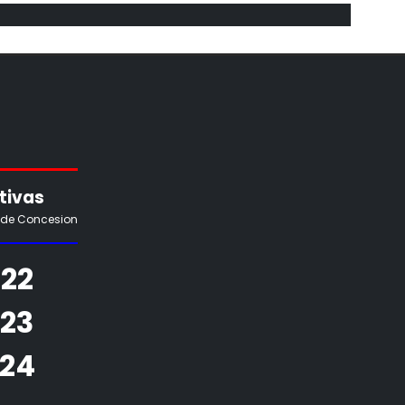
tivas
 de Concesion
22
923
924