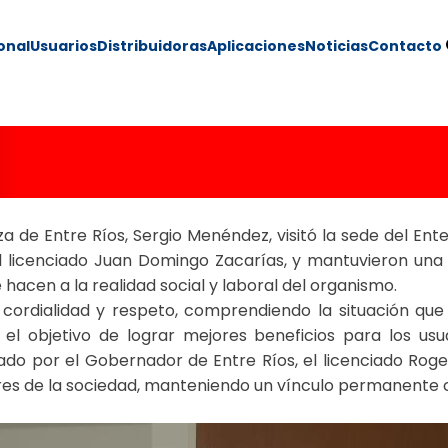
ional
Usuarios
Distribuidoras
Aplicaciones
Noticias
Contacto
 SINDICATO LUZ Y
za de Entre Ríos, Sergio Menéndez, visitó la sede del Ent
el licenciado Juan Domingo Zacarías, y mantuvieron una r
hacen a la realidad social y laboral del organismo.
ordialidad y respeto, comprendiendo la situación que 
objetivo de lograr mejores beneficios para los usuar
tado por el Gobernador de Entre Ríos, el licenciado Roge
tores de la sociedad, manteniendo un vínculo permanente