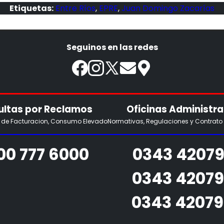
Etiquetas:
Entre Ríos
,
EPRE
,
Juan Domingo Zacarías
Seguinos en las redes
ltas por Reclamos
Oficinas Administra
s de Facturacion, Consumo Elevado
Normativas, Regulaciones y Contrato
00 777 6000
0343 42079
0343 4207
0343 4207