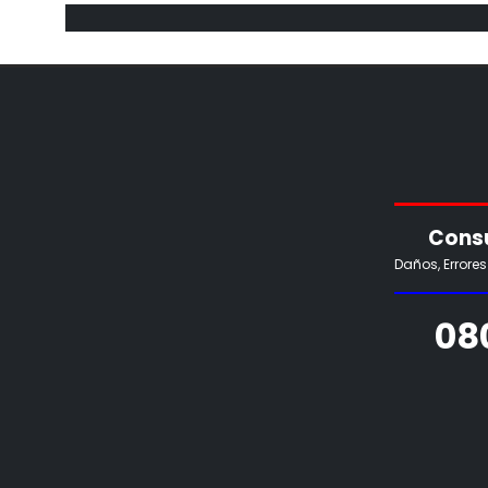
Consu
Daños, Errore
08