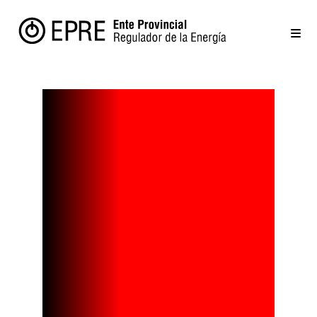
En Río Negro
hay 38
familias que
generan su