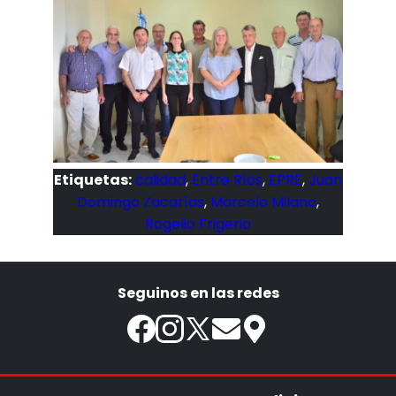
Etiquetas:
calidad
,
Entre Ríos
,
EPRE
,
Juan
Domingo Zacarías
,
Marcelo Milano
,
Rogelio Frigerio
Seguinos en las redes