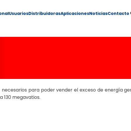
ional
Usuarios
Distribuidoras
Aplicaciones
Noticias
Contacto
olicitud de Apple 
ía sobrante
necesarios para poder vender el exceso de energía gen
ta 130 megavatios.