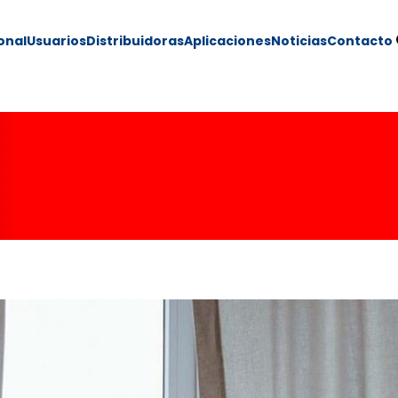
ional
Usuarios
Distribuidoras
Aplicaciones
Noticias
Contacto
rar energía y ten