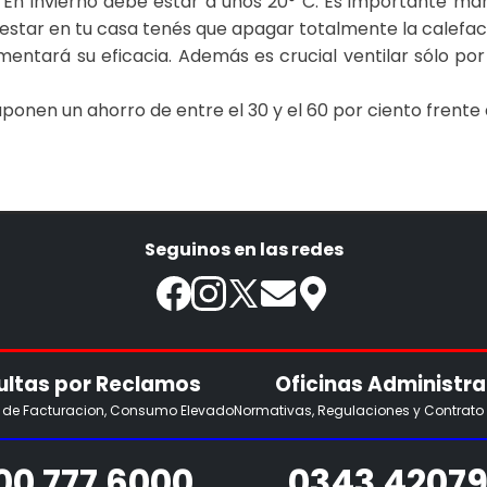
En invierno debe estar a unos 20° C. Es importante mant
a estar en tu casa tenés que apagar totalmente la calefac
ntará su eficacia. Además es crucial ventilar sólo por 
ponen un ahorro de entre el 30 y el 60 por ciento frente 
Seguinos en las redes
ltas por Reclamos
Oficinas Administra
s de Facturacion, Consumo Elevado
Normativas, Regulaciones y Contrato
00 777 6000
0343 42079