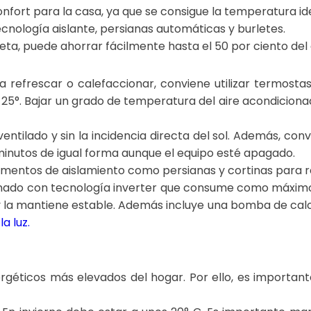
ort para la casa, ya que se consigue la temperatura idea
ecnología aislante, persianas automáticas y burletes.
ta, puede ahorrar fácilmente hasta el 50 por ciento del
a refrescar o calefaccionar, conviene utilizar termost
 y 25°. Bajar un grado de temperatura del aire acondicio
entilado y sin la incidencia directa del sol. Además, co
 minutos de igual forma aunque el equipo esté apagado.
lementos de aislamiento como persianas y cortinas para r
onado con tecnología inverter que consume como máximo u
a mantiene estable. Además incluye una bomba de calor p
a luz.
géticos más elevados del hogar. Por ello, es importante