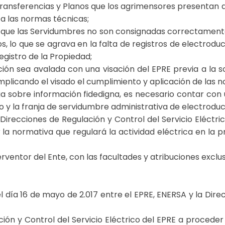
 Transferencias y Planos que los agrimensores presentan 
n a las normas técnicas;
s que las Servidumbres no son consignadas correctament
os, lo que se agrava en la falta de registros de electrodu
Registro de la Propiedad;
ón sea avalada con una visación del EPRE previa a la so
 implicando el visado el cumplimiento y aplicación de las 
a sobre información fidedigna, es necesario contar con 
o y la franja de servidumbre administrativa de electroduct
Direcciones de Regulación y Control del Servicio Eléctric
a normativa que regulará la actividad eléctrica en la pr
entor del Ente, con las facultades y atribuciones exclusi
l día 16 de mayo de 2.017 entre el EPRE, ENERSA y la Dire
ión y Control del Servicio Eléctrico del EPRE a proceder