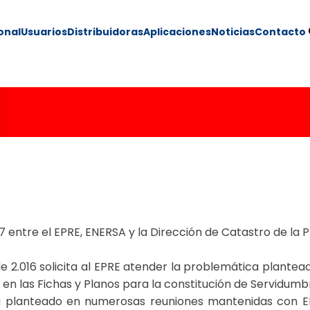
ional
Usuarios
Distribuidoras
Aplicaciones
Noticias
Contacto
219/17
7 entre el EPRE, ENERSA y la Dirección de Catastro de la P
2.016 solicita al EPRE atender la problemática plantead
 en las Fichas y Planos para la constitución de Servidumb
ha planteado en numerosas reuniones mantenidas con E