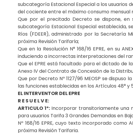
subcategoría Estacional Especial a los usuarios 
del cociente entre el máximo consumo mensual r
Que por el precitado Decreto se dispone, en s
subcategoría Estacional Especial establecida, 
Ríos (FDEER), administrado por la Secretaría Mi
próxima Revisión Tarifarla;
Que en la Resolución N° 168/16 EPRE, en su AN
induciendo a incorrectas interpretaciones del ra
Que el EPRE está facultado para el dictado de la p
Anexo IV del Contrato de Concesión de la Distrib
Que por Decreto Nº 1127/96 MEOSP se dispuso la i
las funciones establecidas en los Artículos 48° y 5
EL INTERVENTOR DEL EPRE
R E S U E L V E:
ARTICULO 1º:
Incorporar transitoriamente una nu
para usuarios Tarifa 3 Grandes Demandas en Baj
Nº 168/16 EPRE, cuyo texto incorporado como AN
próxima Revisión Tarifaria.