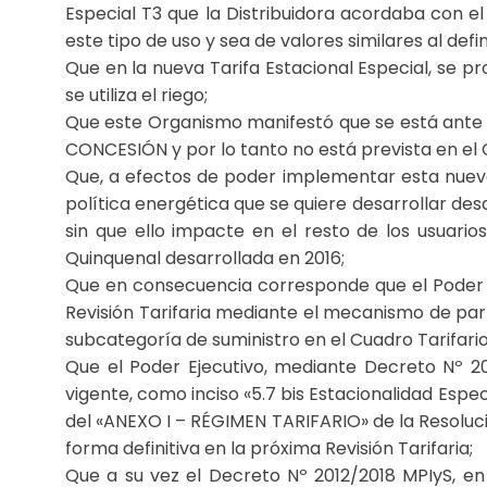
Especial T3 que la Distribuidora acordaba con el
este tipo de uso y sea de valores similares al defin
Que en la nueva Tarifa Estacional Especial, se 
se utiliza el riego;
Que este Organismo manifestó que se está ante 
CONCESIÓN y por lo tanto no está prevista en el
Que, a efectos de poder implementar esta nueva
política energética que se quiere desarrollar des
sin que ello impacte en el resto de los usuarios 
Quinquenal desarrollada en 2016;
Que en consecuencia corresponde que el Poder C
Revisión Tarifaria mediante el mecanismo de par
subcategoría de suministro en el Cuadro Tarifario 
Que el Poder Ejecutivo, mediante Decreto Nº 2012
vigente, como inciso «5.7 bis Estacionalidad Es
del «ANEXO I – RÉGIMEN TARIFARIO» de la Resoluc
forma definitiva en la próxima Revisión Tarifaria;
Que a su vez el Decreto Nº 2012/2018 MPIyS, e