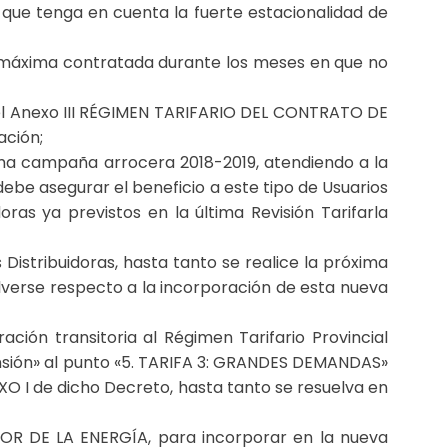
l que tenga en cuenta la fuerte estacionalidad de
ia máxima contratada durante los meses en que no
 el Anexo III RÉGIMEN TARIFARIO DEL CONTRATO DE
ación;
ima campaña arrocera 2018-2019, atendiendo a la
debe asegurar el beneficio a este tipo de Usuarios
doras ya previstos en la última Revisión Tarifarla
stribuidoras, hasta tanto se realice la próxima
lverse respecto a la incorporación de esta nueva
ación transitoria al Régimen Tarifario Provincial
ensión» al punto «5. TARIFA 3: GRANDES DEMANDAS»
O I de dicho Decreto, hasta tanto se resuelva en
DOR DE LA ENERGÍA, para incorporar en la nueva