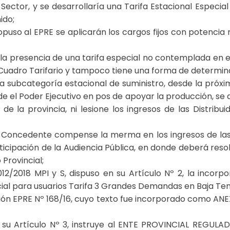
 Sector, y se desarrollaría una Tarifa Estacional Especia
ido;
propuso al EPRE se aplicarán los cargos fijos con potenc
la presencia de una tarifa especial no contemplada en
 Cuadro Tarifario y tampoco tiene una forma de determin
 subcategoría estacional de suministro, desde la próx
de el Poder Ejecutivo en pos de apoyar la producción, se 
de la provincia, ni lesione los ingresos de las Distribui
oncedente compense la merma en los ingresos de las Di
ticipación de la Audiencia Pública, en donde deberá reso
Provincial;
/2018 MPI y S, dispuso en su Artículo Nº 2, la incorpor
pecial para usuarios Tarifa 3 Grandes Demandas en Baja T
ión EPRE Nº 168/16, cuyo texto fue incorporado como ANEX
n su Artículo Nº 3, instruye al ENTE PROVINCIAL REGULA