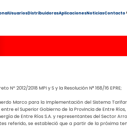
ional
Usuarios
Distribuidoras
Aplicaciones
Noticias
Contacto
08/18
reto Nº 2012/2018 MPI y S y la Resolución N° 168/16 EPRE;
uerdo Marco para la Implementación del Sistema Tarifari
tre el Superior Gobierno de la Provincia de Entre Ríos, e
nergía de Entre Ríos S.A. y representantes del Sector Arro
s referido, se estableció que a partir de la próxima te