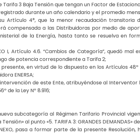
de Tarifa 3 Baja Tensión que tengan un Factor de Estacion
egistrado durante un año calendario y el promedio mens
u Artículo 4°, que la menor recaudación transitoria de
será compensada a las Distribuidoras por medio de apor
nisterial de la Energía, hasta tanto se resuelva en fo
EXO I, Artículo 4.6. “Cambios de Categoría”, quedó mal
ngo de potencia correspondiente a Tarifa 2;
resente, en virtud de lo dispuesto en los Artículos 48º i
uidora ENERSA;
ntervención de este Ente, atribuyéndose al Interventor la
6º de la Ley Nº 8.916;
eva subcategoría al Régimen Tarifario Provincial vigente
a Tensión» al punto «5. TARIFA 3: GRANDES DEMANDAS» del
EXO, pasa a formar parte de la presente Resolución, ha