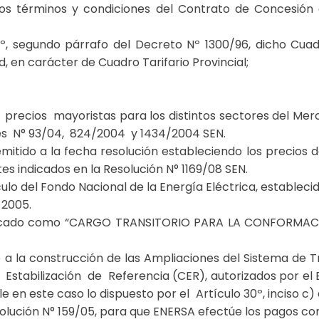
s términos y condiciones del Contrato de Concesión q
º, segundo párrafo del Decreto Nº 1300/96, dicho Cuadro
d, en carácter de Cuadro Tarifario Provincial;
e precios mayoristas para los distintos sectores del Mer
s N° 93/04, 824/2004 y 1434/2004 SEN.
emitido a la fecha resolución estableciendo los precios 
es indicados en la Resolución N° 1169/08 SEN.
culo del Fondo Nacional de la Energía Eléctrica, estableci
 2005.
ntificado como “CARGO TRANSITORIO PARA LA CONFORMA
 a la construcción de las Ampliaciones del Sistema de T
e Estabilización de Referencia (CER), autorizados por el
e en este caso lo dispuesto por el Artículo 30º, inciso c)
olución N° 159/05, para que ENERSA efectúe los pagos co