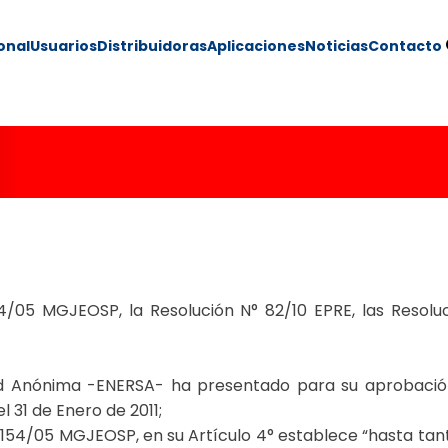
ional
Usuarios
Distribuidoras
Aplicaciones
Noticias
Contacto
63/10
4/05 MGJEOSP, la Resolución N° 82/10 EPRE, las Resoluc
d Anónima -ENERSA- ha presentado para su aprobación 
 31 de Enero de 2011;
2154/05 MGJEOSP, en su Artículo 4° establece “hasta tan