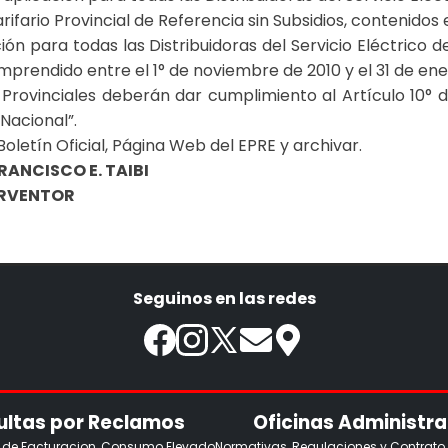
fario Provincial de Referencia sin Subsidios, contenidos 
ón para todas las Distribuidoras del Servicio Eléctrico de
mprendido entre el 1° de noviembre de 2010 y el 31 de ener
 Provinciales deberán dar cumplimiento al Artículo 10° d
Nacional”.
 Boletín Oficial, Página Web del EPRE y archivar.
ISCO E. TAIBI
ENTOR
Seguinos en las redes
ltas por Reclamos
Oficinas Administra
s de Facturacion, Consumo Elevado
Normativas, Regulaciones y Contrato