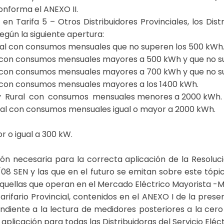
conforma el ANEXO II.
en Tarifa 5 – Otros Distribuidores Provinciales, los Dis
egún la siguiente apertura:
ral con consumos mensuales que no superen los 500 kWh
al con consumos mensuales mayores a 500 kWh y que no s
al con consumos mensuales mayores a 700 kWh y que no s
al con consumos mensuales mayores a los 1400 kWh.
 y Rural con consumos mensuales menores a 2000 kWh.
ural con consumos mensuales igual o mayor a 2000 kWh.
 o igual a 300 kW.
ón necesaria para la correcta aplicación de la Resoluc
/08 SEN y las que en el futuro se emitan sobre este tóp
do aquellas que operan en el Mercado Eléctrico Mayorist
rifario Provincial, contenidos en el ANEXO I de la prese
ondiente a la lectura de medidores posteriores a la cero
aplicación para todas las Distribuidoras del Servicio Eléctr