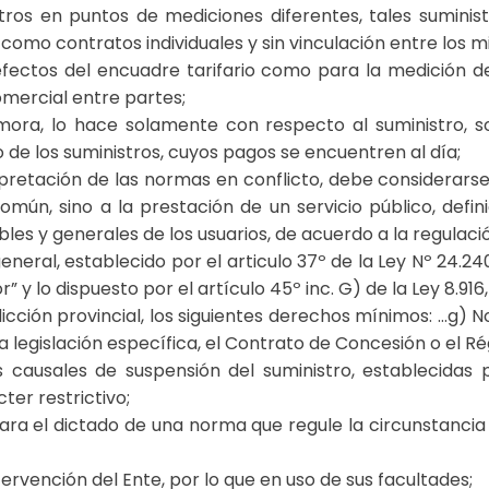
istros en puntos de mediciones diferentes, tales suminis
 como contratos individuales y sin vinculación entre los 
efectos del encuadre tarifario como para la medición de
omercial entre partes;
mora, lo hace solamente con respecto al suministro, s
 de los suministros, cuyos pagos se encuentren al día;
pretación de las normas en conflicto, debe considerarse,
mún, sino a la prestación de un servicio público, defini
les y generales de los usuarios, de acuerdo a la regulaci
eneral, establecido por el articulo 37º de la Ley Nº 24.2
 y lo dispuesto por el artículo 45º inc. G) de la Ley 8.91
sdicción provincial, los siguientes derechos mínimos: …g)
legislación específica, el Contrato de Concesión o el R
causales de suspensión del suministro, establecidas p
ter restrictivo;
ara el dictado de una norma que regule la circunstancia 
ervención del Ente, por lo que en uso de sus facultades;