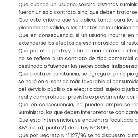
Que cuando un usuario, solicita distintos sumin
fueran un solo contrato, sino, que deben tratarse
Que este criterio que se aplica, tanto para los 
plenamente válido, a los efectos de la relación c
Que en consecuencia, si un usuario incurre en 
extenderse los efectos de esa morosidad, al resto
Que por otra parte, y a fin de una correcta inter
no se refiere a un contrato de tipo comercial co
destinado a “atender las necesidades indispensab
Que a esta circunstancia, se agrega el principio g
se hará en el sentido más favorable al consumidor”
del servicio público de electricidad sujeto a juri
real y comprobada, prevista expresamente por la 
Que en consecuencia, no pueden ampliarse las 
Suministro, las que deben interpretarse con carác
Que esta Intervención, se encuentra facultada p
48º inc. a), punto 2) de la Ley Nº 8.916;
Que por Decreto Nº 1.127/96 se ha dispuesto la Int