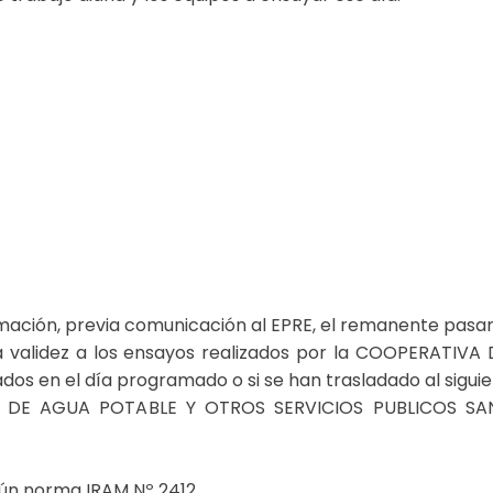
mación, previa comunicación al EPRE, el remanente pasará
ra validez a los ensayos realizados por la COOPERAT
dos en el día programado o si se han trasladado al siguie
A DE AGUA POTABLE Y OTROS SERVICIOS PUBLICOS SAN
ún norma IRAM Nº 2412.