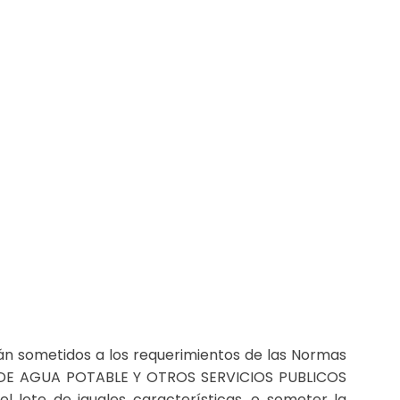
erán sometidos a los requerimientos de las Normas
IVA DE AGUA POTABLE Y OTROS SERVICIOS PUBLICOS
 lote de iguales características, o someter la