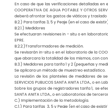
En caso de que las verificaciones detalladas en 
COOPERATIVA DE AGUA POTABLE Y OTROS SERVICIO
deberá afrontar los gastos de viáticos y traslado
B.2.) Para tarifas 3, 5 y Peaje (en el caso de existir)
B.2.1.) Medidores
Se efectuaran revisiones in – situ o en laborator
EPRE.
B.2.2.)Transformadores de medición.
Se revisarán in-situ o en el laboratorio de la
que abarcara la totalidad de los mismos, con con
B.3.) Medidores para tarifa 1 y 2 (pequeñas y me
Se aplicara un método de muestreo estadístico.
La revisión de los planteles de medidores de s
SERVICIOS PUBLICOS SANTA ANITA LTDA., o en Labo
Sobre los grupos de registradores tarifa 1, se
SANTA ANITA LTDA., o en Laboratorios de terceros
C.) Implementación de la metodología.
C.1.) Para tarifas 3, 5 y Peaje (en el caso de existir