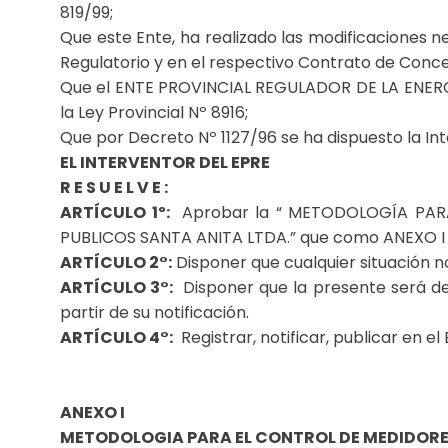
819/99;
Que este Ente, ha realizado las modificaciones ne
Regulatorio y en el respectivo Contrato de Conce
Que el ENTE PROVINCIAL REGULADOR DE LA ENERGÍA e
la Ley Provincial Nº 8916;
Que por Decreto Nº 1127/96 se ha dispuesto la Int
EL INTERVENTOR DEL EPRE
R E S U E L V E :
ARTÍCULO 1º:
Aprobar la “ METODOLOGÍA PAR
PUBLICOS SANTA ANITA LTDA.” que como ANEXO I ” 
ARTÍCULO 2°:
Disponer que cualquier situación n
ARTÍCULO 3°:
Disponer que la presente será d
partir de su notificación.
ARTÍCULO 4°:
Registrar, notificar, publicar en el 
ANEXO I
METODOLOGIA PARA EL CONTROL DE MEDIDORE