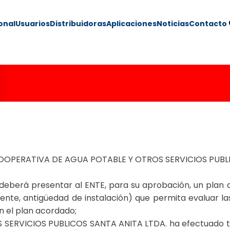
ional
Usuarios
Distribuidoras
Aplicaciones
Noticias
Contacto
069/00
la COOPERATIVA DE AGUA POTABLE Y OTROS SERVICIOS PUBL
 deberá presentar al ENTE, para su aprobación, un plan 
rriente, antigüedad de instalación) que permita evaluar l
n el plan acordado;
ERVICIOS PUBLICOS SANTA ANITA LTDA. ha efectuado tal