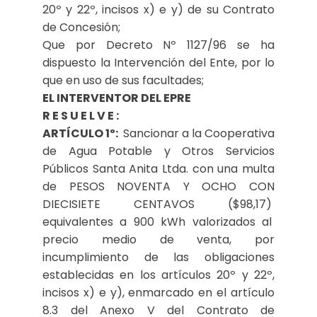
20º y 22º, incisos x) e y) de su Contrato
de Concesión;
Que por Decreto Nº 1127/96 se ha
dispuesto la Intervención del Ente, por lo
que en uso de sus facultades;
EL INTERVENTOR DEL EPRE
R E S U E L V E :
ARTÍCULO 1º:
Sancionar a la Cooperativa
de Agua Potable y Otros Servicios
Públicos Santa Anita Ltda. con una multa
de PESOS NOVENTA Y OCHO CON
DIECISIETE CENTAVOS ($98,17)
equivalentes a 900 kWh valorizados al
precio medio de venta, por
incumplimiento de las obligaciones
establecidas en los artículos 20º y 22º,
incisos x) e y), enmarcado en el artículo
8.3 del Anexo V del Contrato de