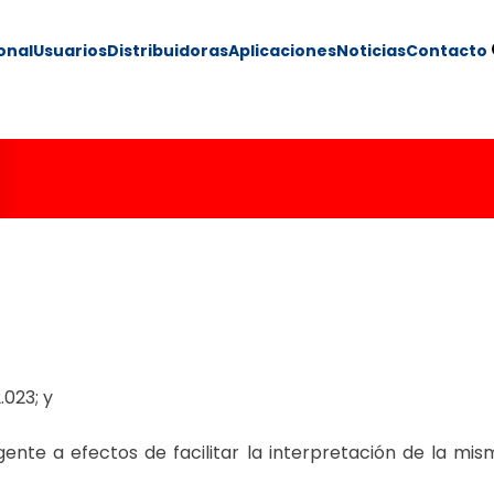
ional
Usuarios
Distribuidoras
Aplicaciones
Noticias
Contacto
54/24
.023; y
ente a efectos de facilitar la interpretación de la mis