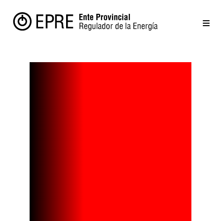
Qué son lo
paneles
‘anti-
solares’: así