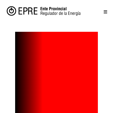
Manantiales
Berh: el
viento
patagónico