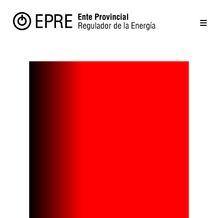
Los 10
aparatos
que más
energía