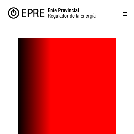
La tarifa
eléctrica en
Entre Ríos
aumentará