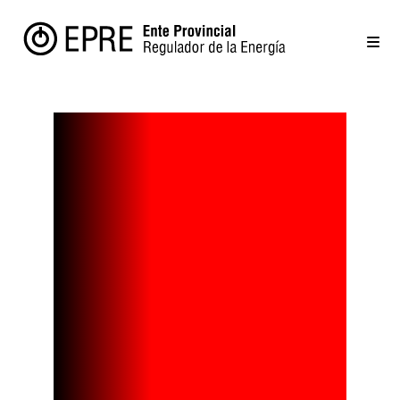
La extraña
rueda que
extrae
energía del