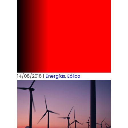
planta sólo
alimentada
de energía
renovable
14/08/2018
|
Energías
,
Eólica