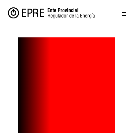
Esta turbina
eólica
marina es la
más grande