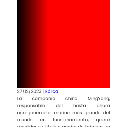
hogares de
Vigo: el
nuevo récord
de China.
27/12/2023
|
Eólica
La compañía china MingYang,
responsable del hasta ahora
aerogenerador marino más grande del
mundo en funcionamiento, quiere
revalidar su título y acaba de fabricar un