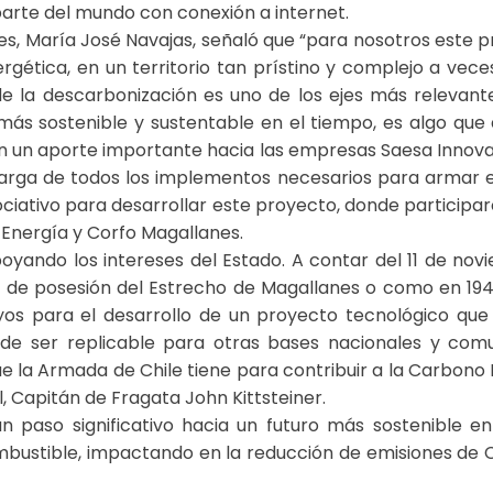
parte del mundo con conexión a internet.
es, María José Navajas, señaló que “para nosotros este p
energética, en un territorio tan prístino y complejo a ve
e la descarbonización es uno de los ejes más relevantes,
, más sostenible y sustentable en el tiempo, es algo qu
n un aporte importante hacia las empresas Saesa Innova 
carga de todos los implementos necesarios para armar es
ciativo para desarrollar este proyecto, donde participar
 Energía y Corfo Magallanes.
oyando los intereses del Estado. A contar del 11 de no
 de posesión del Estrecho de Magallanes o como en 194
yos para el desarrollo de un proyecto tecnológico que
l de ser replicable para otras bases nacionales y com
e la Armada de Chile tiene para contribuir a la Carbono 
, Capitán de Fragata John Kittsteiner.
n paso significativo hacia un futuro más sostenible e
bustible, impactando en la reducción de emisiones de C