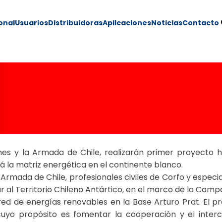
ional
Usuarios
Distribuidoras
Aplicaciones
Noticias
Contacto
ble para un futuro
nes y la Armada de Chile, realizarán primer proyecto h
 la matriz energética en el continente blanco.
 Armada de Chile, profesionales civiles de Corfo y especi
gar al Territorio Chileno Antártico, en el marco de la Ca
ored de energías renovables en la Base Arturo Prat. El p
uyo propósito es fomentar la cooperación y el inter