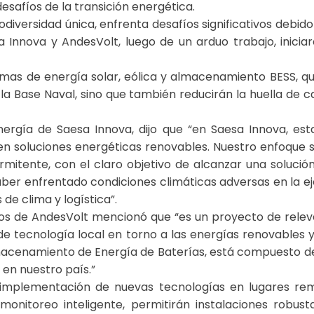
esafíos de la transición energética.
biodiversidad única, enfrenta desafíos significativos deb
 Innova y AndesVolt, luego de un arduo trabajo, inicia
istemas de energía solar, eólica y almacenamiento BESS, 
la Base Naval, sino que también reducirán la huella de ca
Energía de Saesa Innova, dijo que “en Saesa Innova, e
en soluciones energéticas renovables. Nuestro enfoque 
rmitente, con el claro objetivo de alcanzar una solución
aber enfrentado condiciones climáticas adversas en la ej
s de clima y logística”.
cios de AndesVolt mencionó que “es un proyecto de relev
e tecnología local en torno a las energías renovables 
macenamiento de Energía de Baterías, está compuesto de 
 en nuestro país.”
implementación de nuevas tecnologías en lugares rem
e monitoreo inteligente, permitirán instalaciones robu