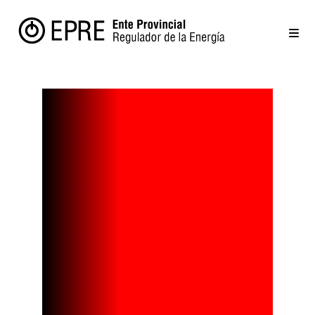
El Sol es la
clave para
generar toda
la energía