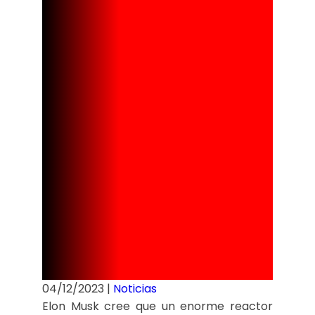
que la
humanidad
requerirá en
el futuro,
según Elon
Musk
04/12/2023
|
Noticias
Elon Musk cree que un enorme reactor