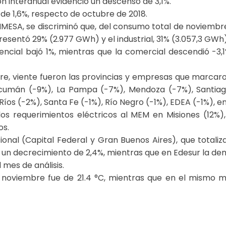
ón interanual evidenció un descenso de 3,1%.
de 1,6%, respecto de octubre de 2018.
MESA, se discriminó que, del consumo total de noviembr
resentó 29% (2.977 GWh) y el industrial, 31% (3.057,3 GWh)
ncial bajó 1%, mientras que la comercial descendió -3,
re, viente fueron las provincias y empresas que marcaro
, Tucumán (-9%), La Pampa (-7%), Mendoza (-7%), Santiag
os (-2%), Santa Fe (-1%), Río Negro (-1%), EDEA (-1%), en
los requerimientos eléctricos al MEM en Misiones (12%)
os.
cional (Capital Federal y Gran Buenos Aires), que totali
un decrecimiento de 2,4%, mientras que en Edesur la de
 mes de análisis.
noviembre fue de 21.4 °C, mientras que en el mismo mes