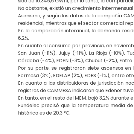
sido de 10.345,5 GWh1; por lo tanto, la comparaci
No obstante, existió un crecimiento intermensual 
Asimismo, y según los datos de la compañía CAM
residencial, mientras que el sector comercial rep
En la comparación interanual, la demanda reside
6,2%.
En cuanto al consumo por provincia, en noviemb
San Juan (-11%), Jujuy (-11%), La Rioja (-10%)
Córdoba (-4%), EDEN (-3%), Chubut (-2%), Entre Rí
Por su parte, se registraron siete ascensos en 
Formosa (3%), EDELAP (2%), EDES (-1%), entre otr
En cuanto a las distribuidoras de jurisdicción na
registros de CAMMESA indicaron que Edenor tuvo 
En tanto, en el resto del MEM, bajó 3,2% durante el
Fundelec precisó que la temperatura media de 
histórica es de 20.3 °C.