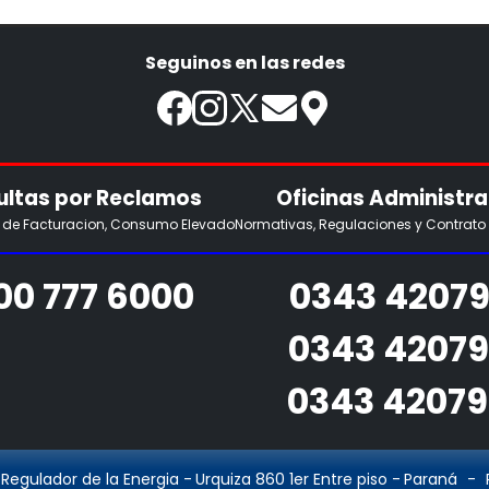
Seguinos en las redes
ltas por Reclamos
Oficinas Administra
s de Facturacion, Consumo Elevado
Normativas, Regulaciones y Contrato
00 777 6000
0343 42079
0343 4207
0343 4207
 Regulador de la Energia
-
Urquiza 860 1er Entre piso
-
Paraná
-
P