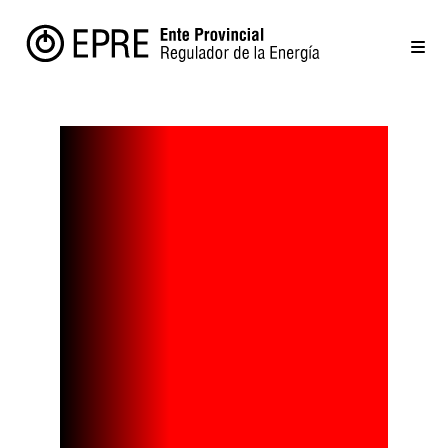
¿Cuáles son
los mayores
consumos
en nuestro