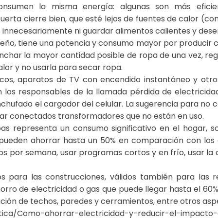
consumen la misma energía: algunas son más efici
erta cierre bien, que esté lejos de fuentes de calor (co
 innecesariamente ni guardar alimentos calientes y dese
eño, tiene una potencia y consumo mayor por producir ca
anchar la mayor cantidad posible de ropa de una vez, reg
lor y no usarla para secar ropa.
icos, aparatos de TV con encendido instantáneo y otro
los responsables de la llamada pérdida de electricidad
chufado el cargador del celular. La sugerencia para no c
jar conectados transformadores que no están en uso.
ropas representa un consumo significativo en el hogar, 
 pueden ahorrar hasta un 50% en comparación con los d
s por semana, usar programas cortos y en frío, usar la c
os para las construcciones, válidos también para las r
ro de electricidad o gas que puede llegar hasta el 60%”.
slación de techos, paredes y cerramientos, entre otros asp
tica/Como-ahorrar-electricidad-y-reducir-el-impacto-