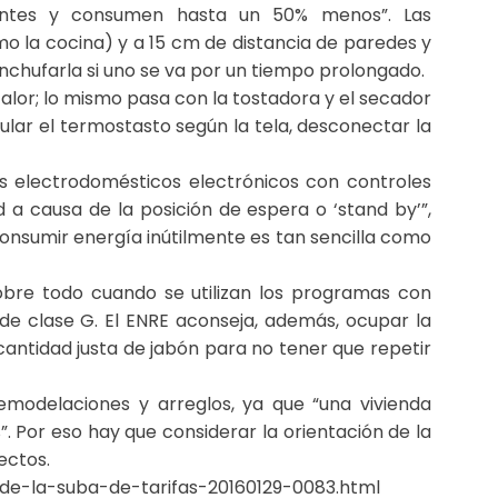
entes y consumen hasta un 50% menos”. Las
mo la cocina) y a 15 cm de distancia de paredes y
nchufarla si uno se va por un tiempo prolongado.
lor; lo mismo pasa con la tostadora y el secador
ular el termostasto según la tela, desconectar la
s electrodomésticos electrónicos con controles
 a causa de la posición de espera o ‘stand by’”,
onsumir energía inútilmente es tan sencilla como
sobre todo cuando se utilizan los programas con
e clase G. El ENRE aconseja, además, ocupar la
antidad justa de jabón para no tener que repetir
emodelaciones y arreglos, ya que “una vivienda
 Por eso hay que considerar la orientación de la
ectos.
de-la-suba-de-tarifas-20160129-0083.html