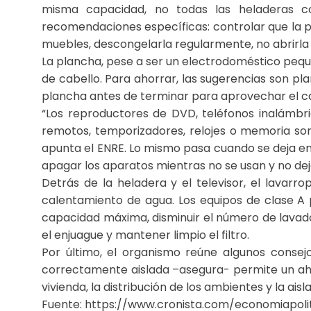
misma capacidad, no todas las heladeras 
recomendaciones específicas: controlar que la pu
muebles, descongelarla regularmente, no abrirla
La plancha, pese a ser un electrodoméstico pequ
de cabello. Para ahorrar, las sugerencias son pl
plancha antes de terminar para aprovechar el ca
“Los reproductores de DVD, teléfonos inalámbr
remotos, temporizadores, relojes o memoria son 
apunta el ENRE. Lo mismo pasa cuando se deja en
apagar los aparatos mientras no se usan y no de
Detrás de la heladera y el televisor, el lavar
calentamiento de agua. Los equipos de clase A
capacidad máxima, disminuir el número de lavado
el enjuague y mantener limpio el filtro.
Por último, el organismo reúne algunos consej
correctamente aislada –asegura- permite un ahor
vivienda, la distribución de los ambientes y la ai
Fuente: https://www.cronista.com/economiapoli