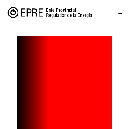
Células
solares de
tela
producen