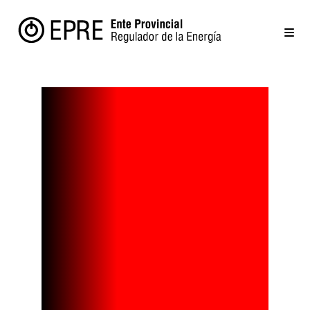
Atomexpo: la
feria más
importante
de energía